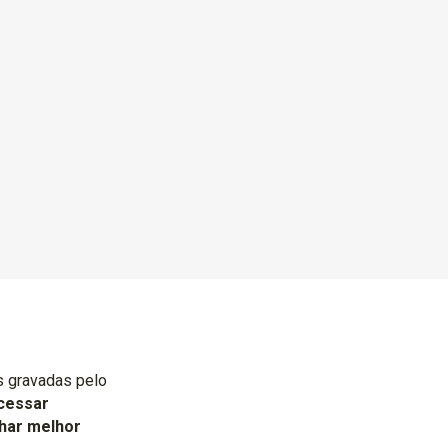
as gravadas pelo
cessar
char melhor