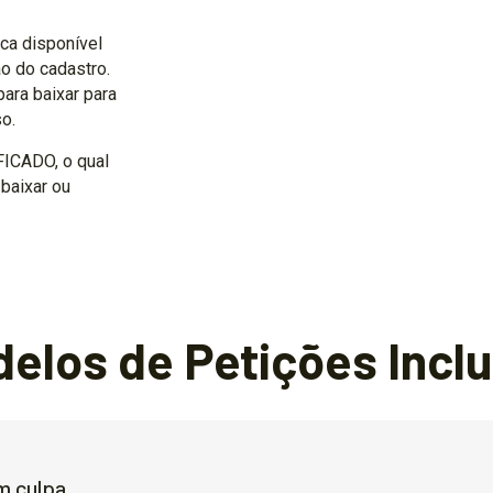
ica disponível
o do cadastro.
ara baixar para
o.
FICADO, o qual
 baixar ou
elos de Petições Incl
m culpa